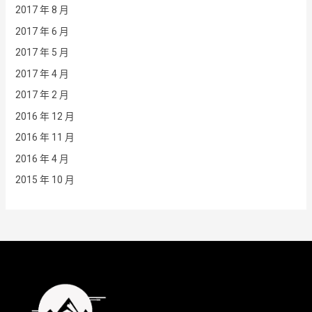
2017 年 8 月
2017 年 6 月
2017 年 5 月
2017 年 4 月
2017 年 2 月
2016 年 12 月
2016 年 11 月
2016 年 4 月
2015 年 10 月