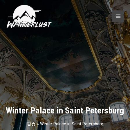
跳
至
主
MAI
要
MEN
內
容
Winter Palace in Saint Petersburg
首頁
»
Winter Palace in Saint Petersburg